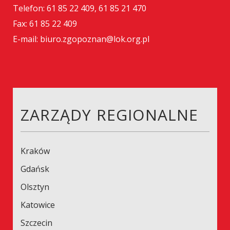
Telefon: 61 85 22 409, 61 85 21 470
Fax: 61 85 22 409
E-mail: biuro.zgopoznan@lok.org.pl
ZARZĄDY REGIONALNE
Kraków
Gdańsk
Olsztyn
Katowice
Szczecin