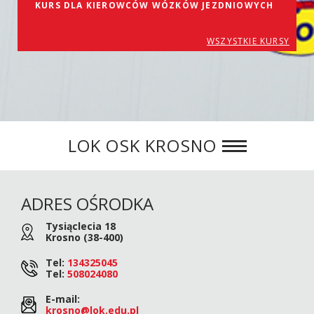
KURS DLA KIEROWCÓW WÓZKÓW JEZDNIOWYCH
WSZYSTKIE KURSY
LOK OSK KROSNO
ADRES OŚRODKA
Tysiąclecia 18
Krosno (38-400)
Tel:
134325045
Tel:
508024080
E-mail:
krosno@lok.edu.pl