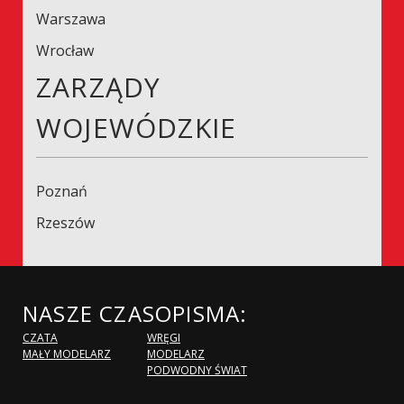
Warszawa
Wrocław
ZARZĄDY
WOJEWÓDZKIE
Poznań
Rzeszów
NASZE CZASOPISMA:
CZATA
WRĘGI
MAŁY MODELARZ
MODELARZ
PODWODNY ŚWIAT