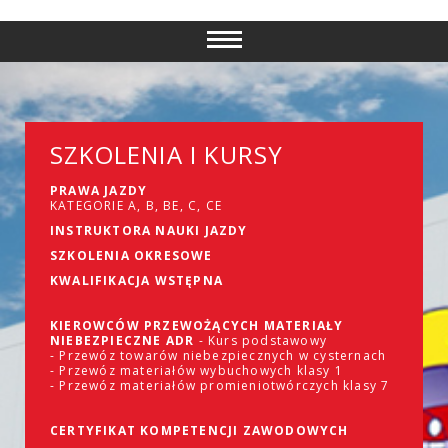
SZKOLENIA I KURSY
PRAWA JAZDY
KATEGORIE A, B, BE, C, CE
INSTRUKTORA NAUKI JAZDY
SZKOLENIA OKRESOWE
KWALIFIKACJA WSTĘPNA
KIEROWCÓW PRZEWOŻĄCYCH MATERIAŁY
NIEBEZPIECZNE ADR
- Kurs podstawowy
- Przewóz towarów niebezpiecznych w cysternach
- Przewóz materiałów wybuchowych klasy 1
- Przewóz materiałów promieniotwórczych klasy 7
CERTYFIKAT KOMPETENCJI ZAWODOWYCH