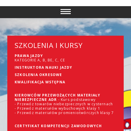
SZKOLENIA I KURSY
PRAWA JAZDY
KATEGORIE A, B, BE, C, CE
INSTRUKTORA NAUKI JAZDY
SZKOLENIA OKRESOWE
KWALIFIKACJA WSTĘPNA
KIEROWCÓW PRZEWOŻĄCYCH MATERIAŁY
NIEBEZPIECZNE ADR
- Kurs podstawowy
- Przewóz towarów niebezpiecznych w cysternach
- Przewóz materiałów wybuchowych klasy 1
- Przewóz materiałów promieniotwórczych klasy 7
CERTYFIKAT KOMPETENCJI ZAWODOWYCH