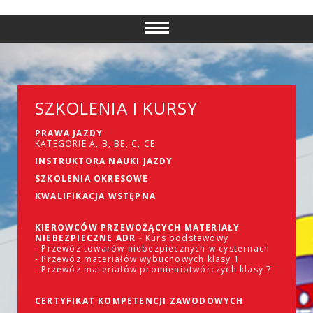
SZKOLENIA I KURSY
PRAWA JAZDY
KATEGORIE A, B, BE, C, CE
INSTRUKTORA NAUKI JAZDY
SZKOLENIA OKRESOWE
KWALIFIKACJA WSTĘPNA
KIEROWCÓW PRZEWOŻĄCYCH MATERIAŁY
NIEBEZPIECZNE ADR
- Kurs podstawowy
- Przewóz towarów niebezpiecznych w cysternach
- Przewóz materiałów wybuchowych klasy 1
- Przewóz materiałów promieniotwórczych klasy 7
CERTYFIKAT KOMPETENCJI ZAWODOWYCH