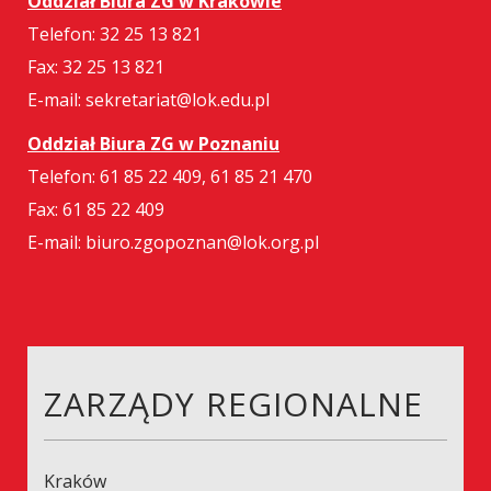
Oddział Biura ZG w Krakowie
Telefon: 32 25 13 821
Fax: 32 25 13 821
E-mail: sekretariat@lok.edu.pl
Oddział Biura ZG w Poznaniu
Telefon: 61 85 22 409, 61 85 21 470
Fax: 61 85 22 409
E-mail: biuro.zgopoznan@lok.org.pl
ZARZĄDY REGIONALNE
Kraków